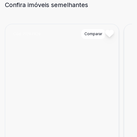
Confira imóveis semelhantes
Cód:
71297929
Comparar
Có