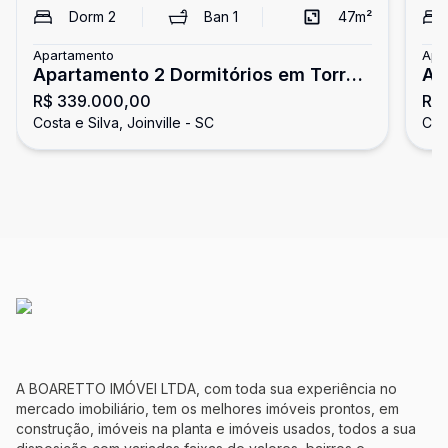
Dorm
2
Ban
1
47
m²
Apartamento
Apa
Apartamento 2 Dormitórios em Torre
Ap
R$ 339.000,00
R$
Única no Costa e Silva
Costa e Silva, Joinville - SC
Cost
A BOARETTO IMÓVEI LTDA, com toda sua experiência no
mercado imobiliário, tem os melhores imóveis prontos, em
construção, imóveis na planta e imóveis usados, todos a sua