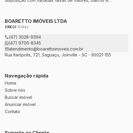
disposição com variadas faixas de valores, bairros e
dimensões para melhor atender as suas necessidades e
anseios. Ao nos procurar, nossos corretores – credenciados
ao CRECI-5144J – estarão sempre prontos para responder-lhe
BOARETTO IMÓVEIS LTDA
todas as suas dúvidas sobre casas, apartamentos, terrenos,
CRECI:
5144J
salas comerciais e outros produtos imobiliários.
(47) 3028-9394
(47) 9706-8345
atendimento@boarettoimoveis.com.br
Rua Itaiópolis, 721, Saguaçu, Joinville - SC - 89221-155
Navegação rápida
Home
Sobre nós
Buscar imóvel
Anunciar imóvel
Contato
Suporte ao Cliente