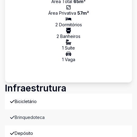
Área Total
65
m²
Área Privativa
57
m²
2
Dormitório
s
2
Banheiro
s
1
Suíte
1
Vaga
Infraestrutura
Bicicletário
Brinquedoteca
Depósito