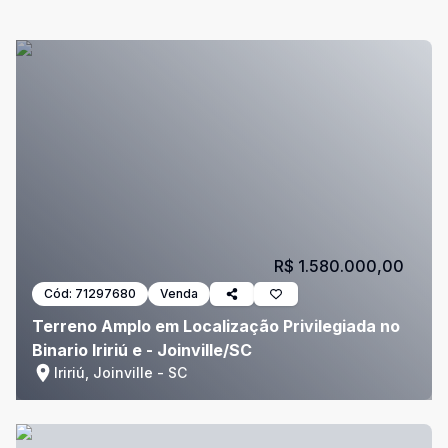
R$ 1.580.000,00
Cód:
71297680
Venda
Terreno Amplo em Localização Privilegiada no
Binario Iririú e - Joinville/SC
Iririú, Joinville - SC