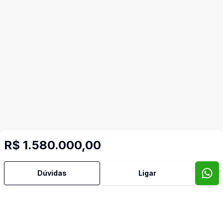
R$ 1.580.000,00
Imóveis semelhantes
Dúvidas
Ligar
Confira imóveis semelhantes