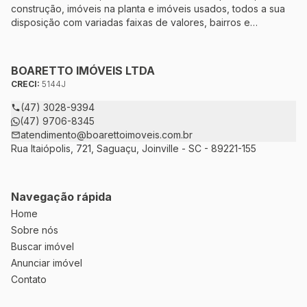
construção, imóveis na planta e imóveis usados, todos a sua
disposição com variadas faixas de valores, bairros e
dimensões para melhor atender as suas necessidades e
anseios. Ao nos procurar, nossos corretores – credenciados
ao CRECI-5144J – estarão sempre prontos para responder-lhe
BOARETTO IMÓVEIS LTDA
todas as suas dúvidas sobre casas, apartamentos, terrenos,
CRECI:
5144J
salas comerciais e outros produtos imobiliários.
(47) 3028-9394
(47) 9706-8345
atendimento@boarettoimoveis.com.br
Rua Itaiópolis, 721, Saguaçu, Joinville - SC - 89221-155
Navegação rápida
Home
Sobre nós
Buscar imóvel
Anunciar imóvel
Contato