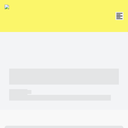
----- ----- -- ------ ---- ---- -- ----- -----
----- --- ------
----- -----
----- ----- -- ------ ---- ---- -- ----- ----- ----- --- ------