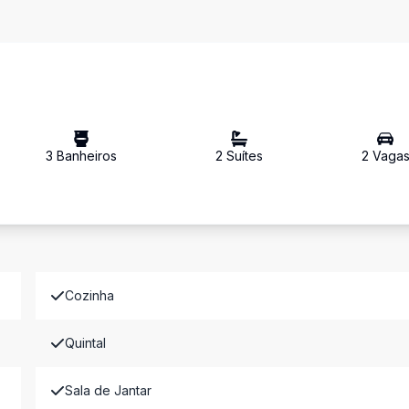
3
Banheiro
s
2
Suíte
s
2
Vaga
Cozinha
Quintal
Sala de Jantar