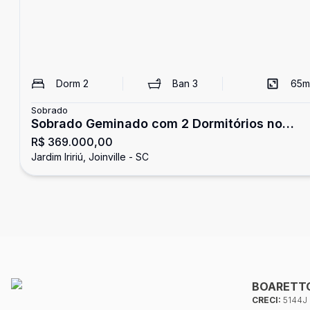
Dorm
2
Ban
3
65
m
Sobrado
Sobrado Geminado com 2 Dormitórios no
R$ 369.000,00
Jardim Iririu
Jardim Iririú, Joinville - SC
BOARETTO
CRECI:
5144J