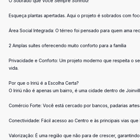
O Sobrado que Você Sempre Sonhou!
Esqueça plantas apertadas. Aqui o projeto é sobrados com foco
Área Social Integrada: O térreo foi pensado para quem ama rece
2 Amplas suítes oferecendo muito conforto para a família
Privacidade e Conforto: Um projeto moderno que respeita o s
vida.
Por que o Iririú é a Escolha Certa?
O Iririú não é apenas um bairro, é uma cidade dentro de Joinvill
Comércio Forte: Você está cercado por bancos, padarias arte
Conectividade: Fácil acesso ao Centro e às principais vias que 
Valorização: É uma região que não para de crescer, garantindo