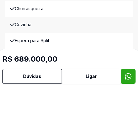
Churrasqueira
Cozinha
Espera para Split
Jardim de Inverno
R$ 689.000,00
Lavabo
Dúvidas
Ligar
Quintal
Sala de TV
Imóveis semelhantes
Confira imóveis semelhantes