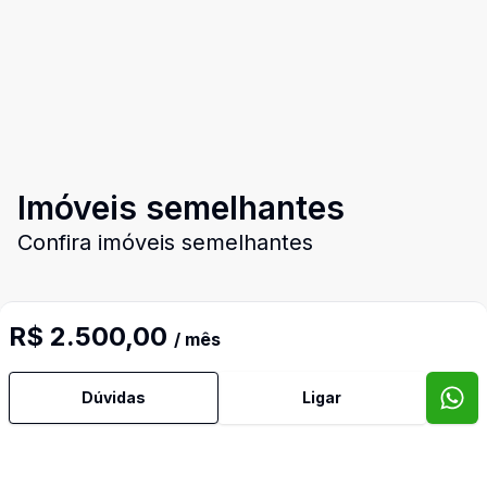
Imóveis semelhantes
Confira imóveis semelhantes
R$ 2.500,00
/ mês
Cód:
71298070
Comparar
Dúvidas
Ligar