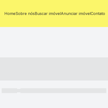
Home
Sobre nós
Buscar imóvel
Anunciar imóvel
Contato
----- ---- ---- -- ----
----- -----
----- ----- -- ------ ---- ---- -- ----- ----- ----- --- ------