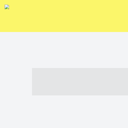
----- ----- -- -
- ------