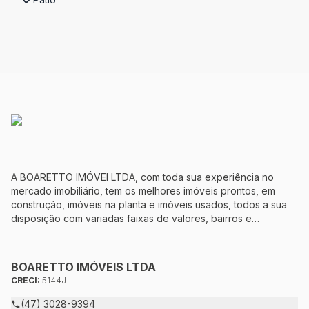
A BOARETTO IMÓVEI LTDA, com toda sua experiência no
mercado imobiliário, tem os melhores imóveis prontos, em
construção, imóveis na planta e imóveis usados, todos a sua
disposição com variadas faixas de valores, bairros e
dimensões para melhor atender as suas necessidades e
anseios. Ao nos procurar, nossos corretores – credenciados
ao CRECI-5144J – estarão sempre prontos para responder-lhe
BOARETTO IMÓVEIS LTDA
todas as suas dúvidas sobre casas, apartamentos, terrenos,
CRECI:
5144J
salas comerciais e outros produtos imobiliários.
(47) 3028-9394