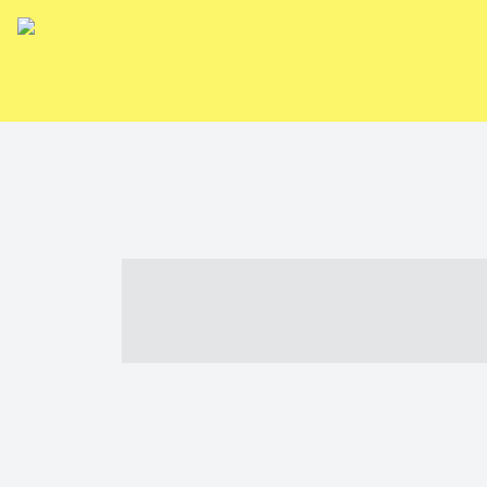
----- ----- -- -
- ------