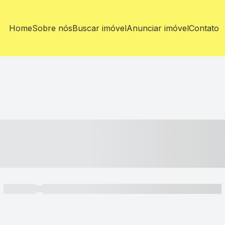
Home
Sobre nós
Buscar imóvel
Anunciar imóvel
Contato
----- ---- ---- -- ----
----- -----
----- ----- -- ------ ---- ---- -- ----- ----- ----- --- ------