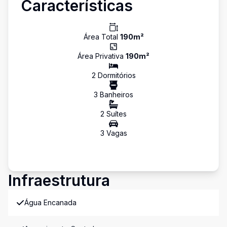
Características
Área Total
190
m²
Área Privativa
190
m²
2
Dormitório
s
3
Banheiro
s
2
Suíte
s
3
Vaga
s
Infraestrutura
Água Encanada