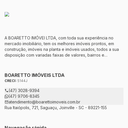
A BOARETTO IMÓVEI LTDA, com toda sua experiência no
mercado imobiliário, tem os melhores imóveis prontos, em
construção, imóveis na planta e imóveis usados, todos a sua
disposição com variadas faixas de valores, bairros e
dimensões para melhor atender as suas necessidades e
anseios. Ao nos procurar, nossos corretores – credenciados
ao CRECI-5144J – estarão sempre prontos para responder-lhe
BOARETTO IMÓVEIS LTDA
todas as suas dúvidas sobre casas, apartamentos, terrenos,
CRECI:
5144J
salas comerciais e outros produtos imobiliários.
(47) 3028-9394
(47) 9706-8345
atendimento@boarettoimoveis.com.br
Rua Itaiópolis, 721, Saguaçu, Joinville - SC - 89221-155
Navegação rápida