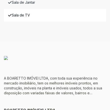
Sala de Jantar
Sala de TV
A BOARETTO IMÓVEI LTDA, com toda sua experiência no
mercado imobiliário, tem os melhores imóveis prontos, em
construção, imóveis na planta e imóveis usados, todos a sua
disposição com variadas faixas de valores, bairros e
dimensões para melhor atender as suas necessidades e
anseios. Ao nos procurar, nossos corretores – credenciados
ao CRECI-5144J – estarão sempre prontos para responder-lhe