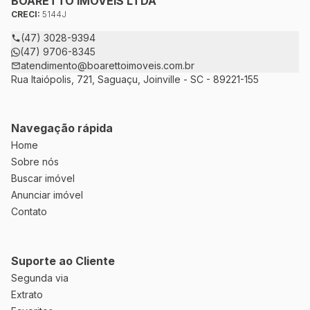
BOARETTO IMÓVEIS LTDA
todas as suas dúvidas sobre casas, apartamentos, terrenos,
CRECI:
5144J
salas comerciais e outros produtos imobiliários.
(47) 3028-9394
(47) 9706-8345
atendimento@boarettoimoveis.com.br
Rua Itaiópolis, 721, Saguaçu, Joinville - SC - 89221-155
Navegação rápida
Home
Sobre nós
Buscar imóvel
Anunciar imóvel
Contato
Suporte ao Cliente
Segunda via
Extrato