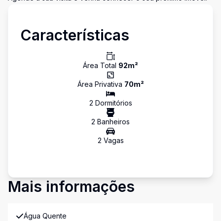
Características
Área Total
92
m²
Área Privativa
70
m²
2
Dormitório
s
2
Banheiro
s
2
Vaga
s
Mais informações
Água Quente