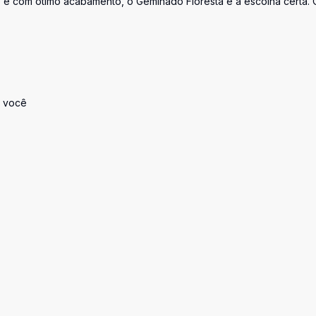
e com ótimo acabamento, o Geminado Floresta é a escolha certa. 
a você