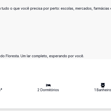
m tudo o que você precisa por perto: escolas, mercados, farmácias 
ado Floresta. Um lar completo, esperando por você.
²
2
Dormitório
s
1
Banheir