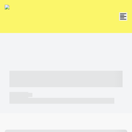
----- ----- -- ------ ---- ---- -- ----- -----
----- --- ------
----- -----
----- ----- -- ------ ---- ---- -- ----- ----- ----- --- ------