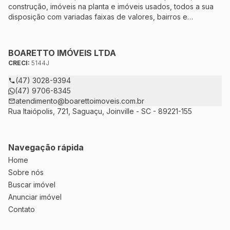
construção, imóveis na planta e imóveis usados, todos a sua
disposição com variadas faixas de valores, bairros e
dimensões para melhor atender as suas necessidades e
anseios. Ao nos procurar, nossos corretores – credenciados
ao CRECI-5144J – estarão sempre prontos para responder-lhe
BOARETTO IMÓVEIS LTDA
todas as suas dúvidas sobre casas, apartamentos, terrenos,
CRECI:
5144J
salas comerciais e outros produtos imobiliários.
(47) 3028-9394
(47) 9706-8345
atendimento@boarettoimoveis.com.br
Rua Itaiópolis, 721, Saguaçu, Joinville - SC - 89221-155
Navegação rápida
Home
Sobre nós
Buscar imóvel
Anunciar imóvel
Contato