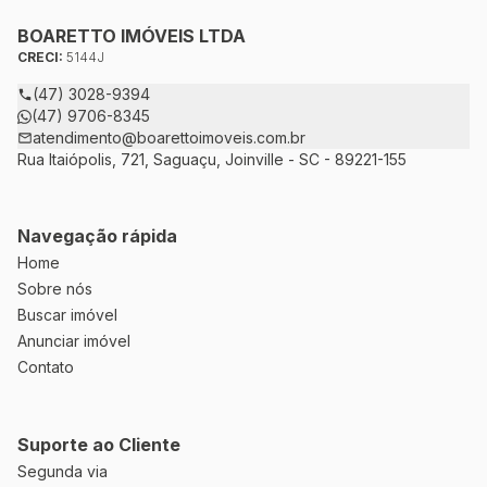
anseios. Ao nos procurar, nossos corretores – credenciados
ao CRECI-5144J – estarão sempre prontos para responder-lhe
BOARETTO IMÓVEIS LTDA
todas as suas dúvidas sobre casas, apartamentos, terrenos,
CRECI:
5144J
salas comerciais e outros produtos imobiliários.
(47) 3028-9394
(47) 9706-8345
atendimento@boarettoimoveis.com.br
Rua Itaiópolis, 721, Saguaçu, Joinville - SC - 89221-155
Navegação rápida
Home
Sobre nós
Buscar imóvel
Anunciar imóvel
Contato
Suporte ao Cliente
Segunda via