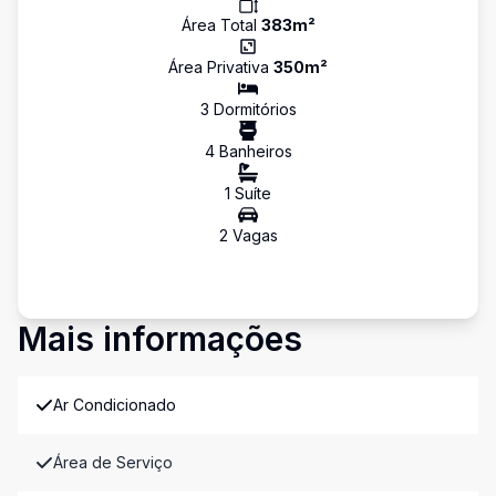
Área Total
383
m²
Área Privativa
350
m²
3
Dormitório
s
4
Banheiro
s
1
Suíte
2
Vaga
s
Mais informações
Ar Condicionado
Área de Serviço