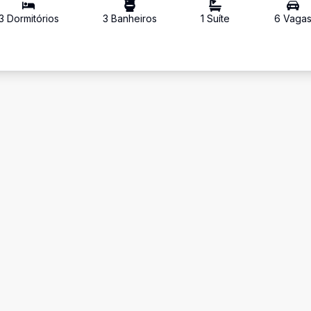
3
Dormitório
s
3
Banheiro
s
1
Suíte
6
Vaga