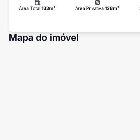
Área Total
133
m²
Área Privativa
128
m²
Mapa do imóvel