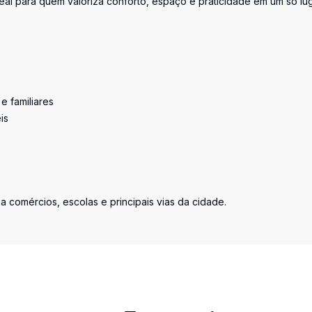
al para quem valoriza conforto, espaço e praticidade em um só lug
e familiares
is
 a comércios, escolas e principais vias da cidade.