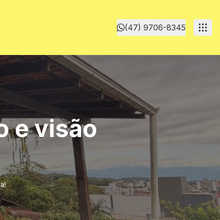
(47) 9706-8345
 e visão
a!