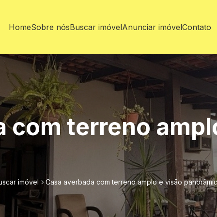
Home
Sobre nós
Buscar imóvel
Anunciar imóvel
Contato
 com terreno amplo
uscar imóvel
Casa averbada com terreno amplo e visão panorâmic