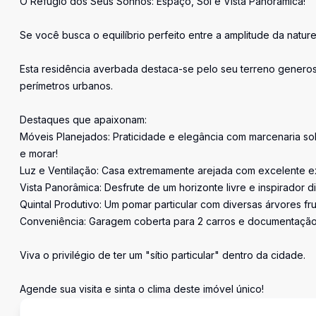
O Refúgio dos Seus Sonhos: Espaço, Sol e Vista Panorâmica!
Se você busca o equilíbrio perfeito entre a amplitude da natu
Esta residência averbada destaca-se pelo seu terreno genero
perímetros urbanos.
Destaques que apaixonam:
Móveis Planejados: Praticidade e elegância com marcenaria sob
e morar!
Luz e Ventilação: Casa extremamente arejada com excelente ex
Vista Panorâmica: Desfrute de um horizonte livre e inspirador d
Quintal Produtivo: Um pomar particular com diversas árvores fru
Conveniência: Garagem coberta para 2 carros e documentação 
Viva o privilégio de ter um "sítio particular" dentro da cidade.
Agende sua visita e sinta o clima deste imóvel único!