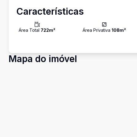
Características
Área Total
722
m²
Área Privativa
108
m²
Mapa do imóvel