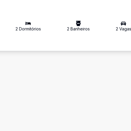
2
Dormitório
s
2
Banheiro
s
2
Vaga