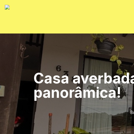
Casa averbada
panorâmica!
B