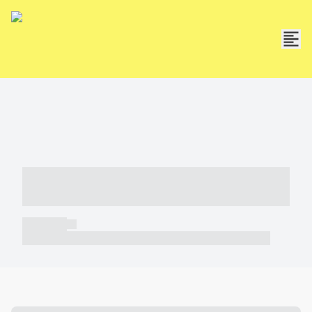
----- ----- -- ------ ---- ---- -- ----- -----
----- --- ------
----- -----
----- ----- -- ------ ---- ---- -- ----- ----- ----- --- ------