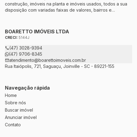
construção, imóveis na planta e imóveis usados, todos a sua
disposição com variadas faixas de valores, bairros e
dimensões para melhor atender as suas necessidades e
anseios. Ao nos procurar, nossos corretores – credenciados
ao CRECI-5144J – estarão sempre prontos para responder-lhe
BOARETTO IMÓVEIS LTDA
todas as suas dúvidas sobre casas, apartamentos, terrenos,
CRECI:
5144J
salas comerciais e outros produtos imobiliários.
(47) 3028-9394
(47) 9706-8345
atendimento@boarettoimoveis.com.br
Rua Itaiópolis, 721, Saguaçu, Joinville - SC - 89221-155
Navegação rápida
Home
Sobre nós
Buscar imóvel
Anunciar imóvel
Contato