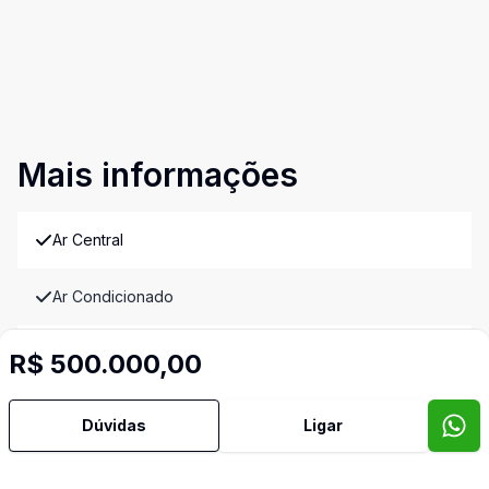
Mais informações
Ar Central
Ar Condicionado
Área de Serviço
R$ 500.000,00
Armários Embutidos
Dúvidas
Ligar
Banheiro Social