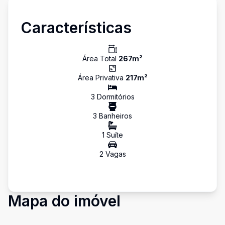
Características
Área Total
267
m²
Área Privativa
217
m²
3
Dormitório
s
3
Banheiro
s
1
Suíte
2
Vaga
s
Mapa do imóvel