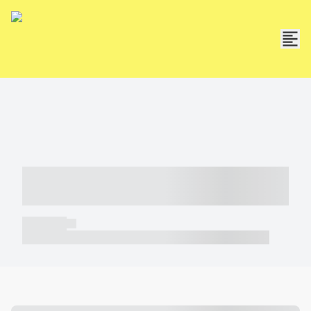
----- ----- -- ------ ---- ---- -- ----- -----
----- --- ------
----- -----
----- ----- -- ------ ---- ---- -- ----- ----- ----- --- ------