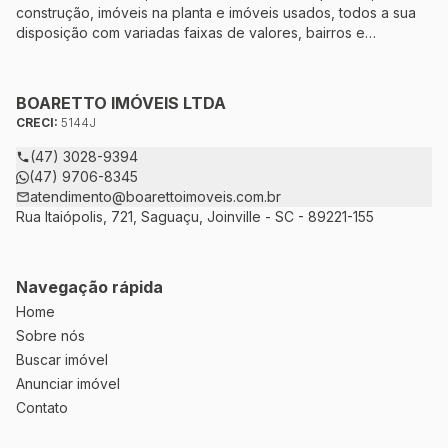
construção, imóveis na planta e imóveis usados, todos a sua
disposição com variadas faixas de valores, bairros e
dimensões para melhor atender as suas necessidades e
anseios. Ao nos procurar, nossos corretores – credenciados
ao CRECI-5144J – estarão sempre prontos para responder-lhe
BOARETTO IMÓVEIS LTDA
todas as suas dúvidas sobre casas, apartamentos, terrenos,
CRECI:
5144J
salas comerciais e outros produtos imobiliários.
(47) 3028-9394
(47) 9706-8345
atendimento@boarettoimoveis.com.br
Rua Itaiópolis, 721, Saguaçu, Joinville - SC - 89221-155
Navegação rápida
Home
Sobre nós
Buscar imóvel
Anunciar imóvel
Contato