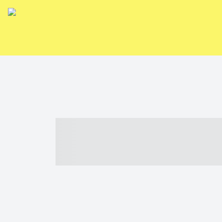
----- ----- -- -
- ------