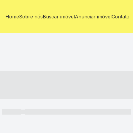
Home
Sobre nós
Buscar imóvel
Anunciar imóvel
Contato
----- ---- ---- -- ----
----- -----
----- ----- -- ------ ---- ---- -- ----- ----- ----- --- ------