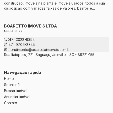
construção, imóveis na planta e imóveis usados, todos a sua
disposição com variadas faixas de valores, bairros e
dimensões para melhor atender as suas necessidades e
anseios. Ao nos procurar, nossos corretores – credenciados
ao CRECI-5144J – estarão sempre prontos para responder-lhe
BOARETTO IMÓVEIS LTDA
todas as suas dúvidas sobre casas, apartamentos, terrenos,
CRECI:
5144J
salas comerciais e outros produtos imobiliários.
(47) 3028-9394
(47) 9706-8345
atendimento@boarettoimoveis.com.br
Rua Itaiópolis, 721, Saguaçu, Joinville - SC - 89221-155
Navegação rápida
Home
Sobre nós
Buscar imóvel
Anunciar imóvel
Contato