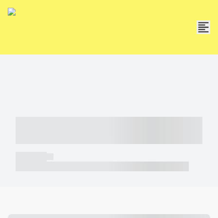
----- ----- -- ------ ---- ---- -- ----- -----
----- --- ------
----- -----
----- ----- -- ------ ---- ---- -- ----- ----- ----- --- ------