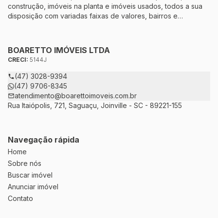
construção, imóveis na planta e imóveis usados, todos a sua
disposição com variadas faixas de valores, bairros e
dimensões para melhor atender as suas necessidades e
anseios. Ao nos procurar, nossos corretores – credenciados
ao CRECI-5144J – estarão sempre prontos para responder-lhe
BOARETTO IMÓVEIS LTDA
todas as suas dúvidas sobre casas, apartamentos, terrenos,
CRECI:
5144J
salas comerciais e outros produtos imobiliários.
(47) 3028-9394
(47) 9706-8345
atendimento@boarettoimoveis.com.br
Rua Itaiópolis, 721, Saguaçu, Joinville - SC - 89221-155
Navegação rápida
Home
Sobre nós
Buscar imóvel
Anunciar imóvel
Contato