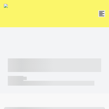
----- ----- -- ------ ---- ---- -- ----- -----
----- --- ------
----- -----
----- ----- -- ------ ---- ---- -- ----- ----- ----- --- ------