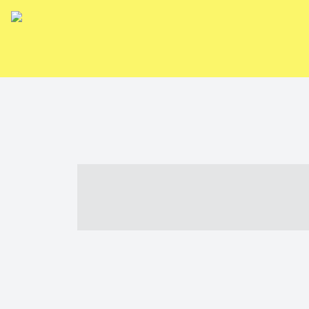
----- ----- -- -
- ------