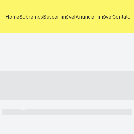
Home
Sobre nós
Buscar imóvel
Anunciar imóvel
Contato
----- ---- ---- -- ----
----- -----
----- ----- -- ------ ---- ---- -- ----- ----- ----- --- ------