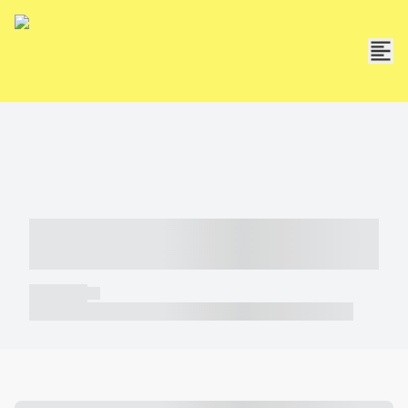
----- ----- -- ------ ---- ---- -- ----- -----
----- --- ------
----- -----
----- ----- -- ------ ---- ---- -- ----- ----- ----- --- ------