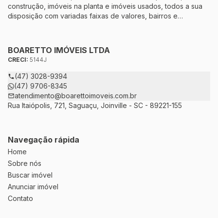
construção, imóveis na planta e imóveis usados, todos a sua
disposição com variadas faixas de valores, bairros e
dimensões para melhor atender as suas necessidades e
anseios. Ao nos procurar, nossos corretores – credenciados
ao CRECI-5144J – estarão sempre prontos para responder-lhe
BOARETTO IMÓVEIS LTDA
todas as suas dúvidas sobre casas, apartamentos, terrenos,
CRECI:
5144J
salas comerciais e outros produtos imobiliários.
(47) 3028-9394
(47) 9706-8345
atendimento@boarettoimoveis.com.br
Rua Itaiópolis, 721, Saguaçu, Joinville - SC - 89221-155
Navegação rápida
Home
Sobre nós
Buscar imóvel
Anunciar imóvel
Contato