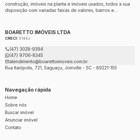
construção, imóveis na planta e imóveis usados, todos a sua
disposição com variadas faixas de valores, bairros e
dimensões para melhor atender as suas necessidades e
anseios. Ao nos procurar, nossos corretores – credenciados
ao CRECI-5144J – estarão sempre prontos para responder-lhe
BOARETTO IMÓVEIS LTDA
todas as suas dúvidas sobre casas, apartamentos, terrenos,
CRECI:
5144J
salas comerciais e outros produtos imobiliários.
(47) 3028-9394
(47) 9706-8345
atendimento@boarettoimoveis.com.br
Rua Itaiópolis, 721, Saguaçu, Joinville - SC - 89221-155
Navegação rápida
Home
Sobre nós
Buscar imóvel
Anunciar imóvel
Contato