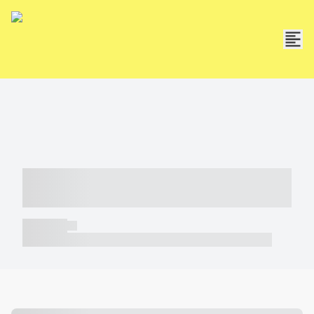
----- ----- -- ------ ---- ---- -- ----- -----
----- --- ------
----- -----
----- ----- -- ------ ---- ---- -- ----- ----- ----- --- ------