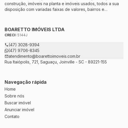
construção, imóveis na planta e imóveis usados, todos a sua
disposição com variadas faixas de valores, bairros e
dimensões para melhor atender as suas necessidades e
anseios. Ao nos procurar, nossos corretores – credenciados
ao CRECI-5144J – estarão sempre prontos para responder-lhe
BOARETTO IMÓVEIS LTDA
todas as suas dúvidas sobre casas, apartamentos, terrenos,
CRECI:
5144J
salas comerciais e outros produtos imobiliários.
(47) 3028-9394
(47) 9706-8345
atendimento@boarettoimoveis.com.br
Rua Itaiópolis, 721, Saguaçu, Joinville - SC - 89221-155
Navegação rápida
Home
Sobre nós
Buscar imóvel
Anunciar imóvel
Contato