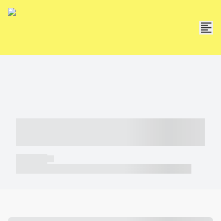
----- ----- -- ------ ---- ---- -- ----- -----
----- --- ------
----- -----
----- ----- -- ------ ---- ---- -- ----- ----- ----- --- ------