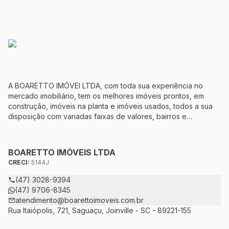
A BOARETTO IMÓVEI LTDA, com toda sua experiência no
mercado imobiliário, tem os melhores imóveis prontos, em
construção, imóveis na planta e imóveis usados, todos a sua
disposição com variadas faixas de valores, bairros e
dimensões para melhor atender as suas necessidades e
anseios. Ao nos procurar, nossos corretores – credenciados
ao CRECI-5144J – estarão sempre prontos para responder-lhe
BOARETTO IMÓVEIS LTDA
todas as suas dúvidas sobre casas, apartamentos, terrenos,
CRECI:
5144J
salas comerciais e outros produtos imobiliários.
(47) 3028-9394
(47) 9706-8345
atendimento@boarettoimoveis.com.br
Rua Itaiópolis, 721, Saguaçu, Joinville - SC - 89221-155