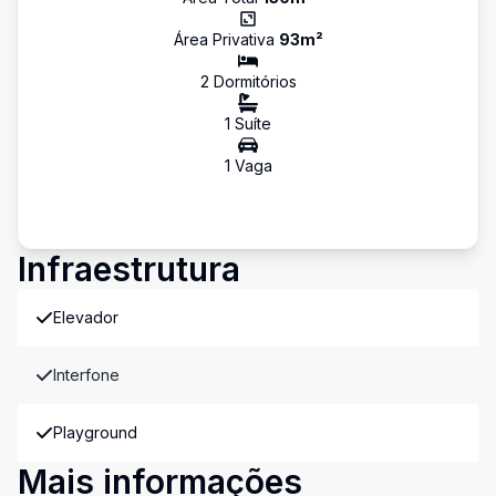
Área Privativa
93
m²
2
Dormitório
s
1
Suíte
1
Vaga
Infraestrutura
Elevador
Interfone
Playground
Mais informações