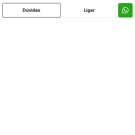
Dúvidas
Ligar
Mais informações
Área de Serviço
Banheiro Social
Cozinha
Espera para Split
Estar Íntimo