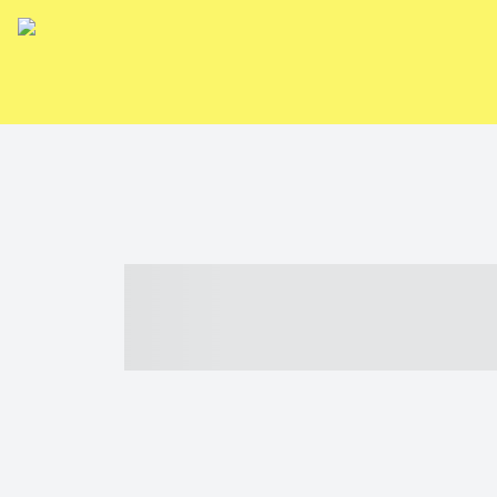
----- ----- -- -
- ------