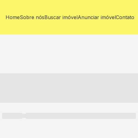
Home
Sobre nós
Buscar imóvel
Anunciar imóvel
Contato
----- ---- ---- -- ----
----- -----
----- ----- -- ------ ---- ---- -- ----- ----- ----- --- ------