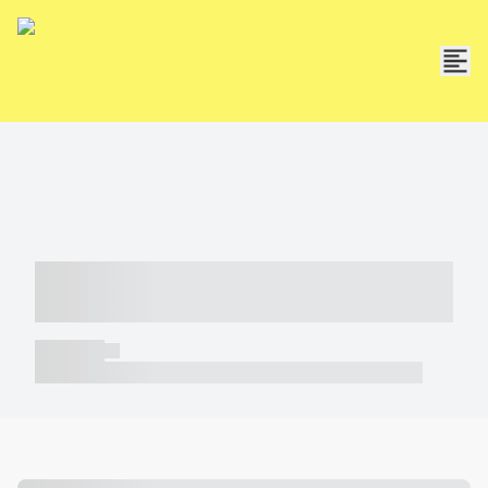
----- ----- -- ------ ---- ---- -- ----- -----
----- --- ------
----- -----
----- ----- -- ------ ---- ---- -- ----- ----- ----- --- ------