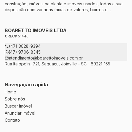
construção, imóveis na planta e imóveis usados, todos a sua
disposição com variadas faixas de valores, bairros e
dimensões para melhor atender as suas necessidades e
anseios. Ao nos procurar, nossos corretores – credenciados
ao CRECI-5144J – estarão sempre prontos para responder-lhe
BOARETTO IMÓVEIS LTDA
todas as suas dúvidas sobre casas, apartamentos, terrenos,
CRECI:
5144J
salas comerciais e outros produtos imobiliários.
(47) 3028-9394
(47) 9706-8345
atendimento@boarettoimoveis.com.br
Rua Itaiópolis, 721, Saguaçu, Joinville - SC - 89221-155
Navegação rápida
Home
Sobre nós
Buscar imóvel
Anunciar imóvel
Contato