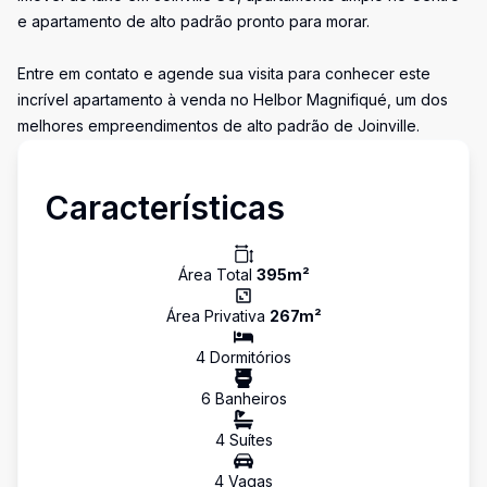
e apartamento de alto padrão pronto para morar.
Entre em contato e agende sua visita para conhecer este
incrível apartamento à venda no Helbor Magnifiqué, um dos
melhores empreendimentos de alto padrão de Joinville.
Características
Área Total
395
m²
Área Privativa
267
m²
4
Dormitório
s
6
Banheiro
s
4
Suíte
s
4
Vaga
s