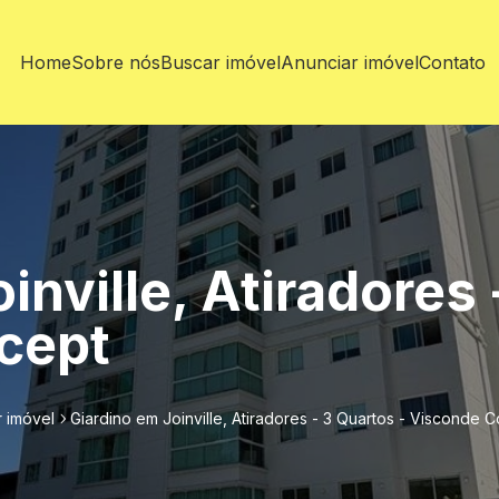
Home
Sobre nós
Buscar imóvel
Anunciar imóvel
Contato
inville, Atiradores 
cept
 imóvel
Giardino em Joinville, Atiradores - 3 Quartos - Visconde 