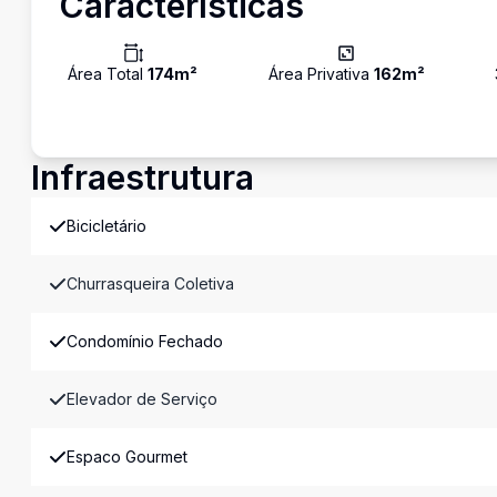
Características
Área Total
174
m²
Área Privativa
162
m²
Infraestrutura
Bicicletário
Churrasqueira Coletiva
Condomínio Fechado
Elevador de Serviço
Espaco Gourmet