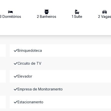
3
Dormitório
s
2
Banheiro
s
1
Suíte
2
Vaga
Brinquedoteca
Circuito de TV
Elevador
Empresa de Monitoramento
Estacionamento