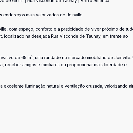
tivo de 65 m² | Rua Visconde de Taunay | Bairro América
os endereços mais valorizados de Joinville.
lle, com espaço, conforto e a praticidade de viver próximo de tud
, localizado na desejada Rua Visconde de Taunay, em frente ao
rivativo de 65 m², uma raridade no mercado imobiliário de Joinville.
zzi, receber amigos e familiares ou proporcionar mais liberdade e
a excelente iluminação natural e ventilação cruzada, valorizando a