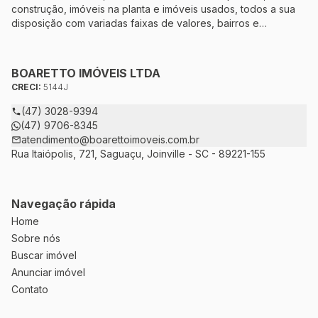
construção, imóveis na planta e imóveis usados, todos a sua
disposição com variadas faixas de valores, bairros e
dimensões para melhor atender as suas necessidades e
anseios. Ao nos procurar, nossos corretores – credenciados
ao CRECI-5144J – estarão sempre prontos para responder-lhe
BOARETTO IMÓVEIS LTDA
todas as suas dúvidas sobre casas, apartamentos, terrenos,
CRECI:
5144J
salas comerciais e outros produtos imobiliários.
(47) 3028-9394
(47) 9706-8345
atendimento@boarettoimoveis.com.br
Rua Itaiópolis, 721, Saguaçu, Joinville - SC - 89221-155
Navegação rápida
Home
Sobre nós
Buscar imóvel
Anunciar imóvel
Contato