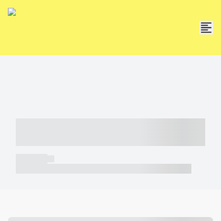
----- ----- -- ------ ---- ---- -- ----- -----
----- --- ------
----- -----
----- ----- -- ------ ---- ---- -- ----- ----- ----- --- ------