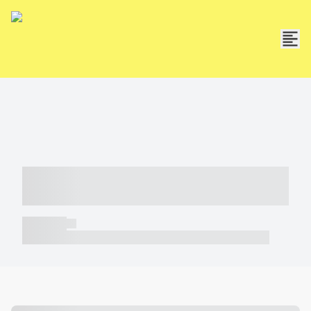
----- ----- -- ------ ---- ---- -- ----- -----
----- --- ------
----- -----
----- ----- -- ------ ---- ---- -- ----- ----- ----- --- ------