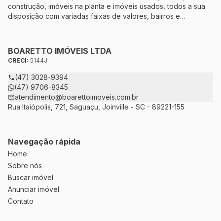
construção, imóveis na planta e imóveis usados, todos a sua
disposição com variadas faixas de valores, bairros e
dimensões para melhor atender as suas necessidades e
anseios. Ao nos procurar, nossos corretores – credenciados
ao CRECI-5144J – estarão sempre prontos para responder-lhe
BOARETTO IMÓVEIS LTDA
todas as suas dúvidas sobre casas, apartamentos, terrenos,
CRECI:
5144J
salas comerciais e outros produtos imobiliários.
(47) 3028-9394
(47) 9706-8345
atendimento@boarettoimoveis.com.br
Rua Itaiópolis, 721, Saguaçu, Joinville - SC - 89221-155
Navegação rápida
Home
Sobre nós
Buscar imóvel
Anunciar imóvel
Contato