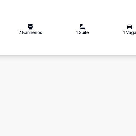
2
Banheiro
s
1
Suíte
1
Vag