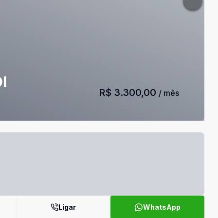
I
R$ 3.300,00
/ mês
Ligar
WhatsApp