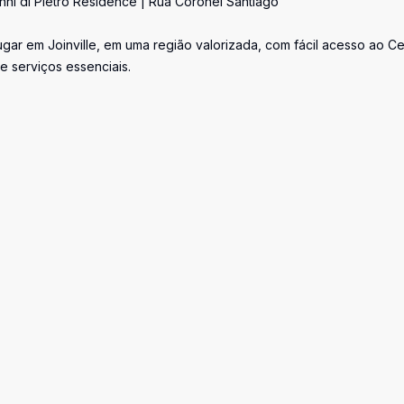
nni di Pietro Residence | Rua Coronel Santiago
ar em Joinville, em uma região valorizada, com fácil acesso ao Ce
e serviços essenciais.