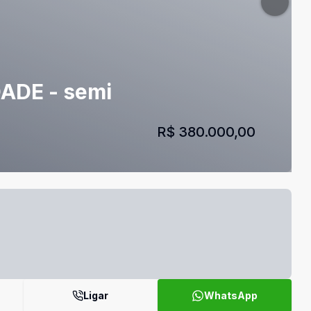
DADE - semi
R$ 380.000,00
Ligar
WhatsApp