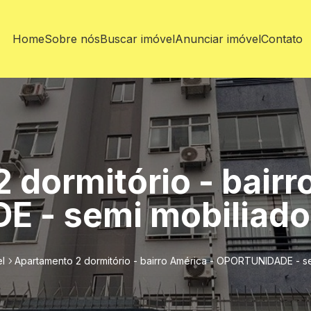
Home
Sobre nós
Buscar imóvel
Anunciar imóvel
Contato
 dormitório - bairr
 - semi mobiliado
l
Apartamento 2 dormitório - bairro América - OPORTUNIDADE - s