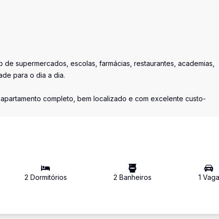
o de supermercados, escolas, farmácias, restaurantes, academias,
de para o dia a dia.
m apartamento completo, bem localizado e com excelente custo-
2
Dormitório
s
2
Banheiro
s
1
Vag