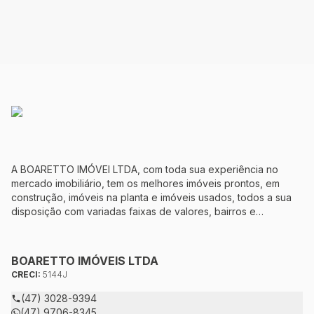
A BOARETTO IMÓVEI LTDA, com toda sua experiência no
mercado imobiliário, tem os melhores imóveis prontos, em
construção, imóveis na planta e imóveis usados, todos a sua
disposição com variadas faixas de valores, bairros e
dimensões para melhor atender as suas necessidades e
anseios. Ao nos procurar, nossos corretores – credenciados
ao CRECI-5144J – estarão sempre prontos para responder-lhe
BOARETTO IMÓVEIS LTDA
todas as suas dúvidas sobre casas, apartamentos, terrenos,
CRECI:
5144J
salas comerciais e outros produtos imobiliários.
(47) 3028-9394
(47) 9706-8345